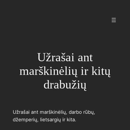
Eiti
prie
turinio
Užrašai ant
marškinėlių ir kitų
drabužių
Užrašai ant marškinėlių, darbo rūbų,
džemperių, lietsargių ir kita.